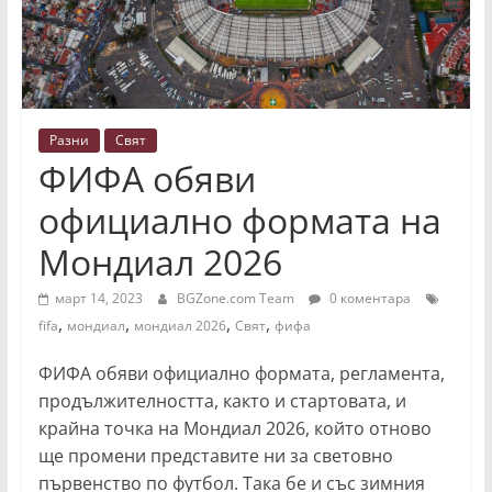
Разни
Свят
ФИФА обяви
официално формата на
Мондиал 2026
март 14, 2023
BGZone.com Team
0 коментара
,
,
,
,
fifa
мондиал
мондиал 2026
Свят
фифа
ФИФА обяви официално формата, регламента,
продължителността, както и стартовата, и
крайна точка на Мондиал 2026, който отново
ще промени представите ни за световно
първенство по футбол. Така бе и със зимния