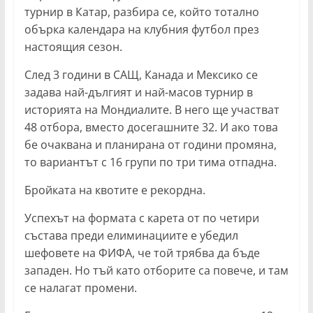
турнир в Катар, разбира се, който тотално
обърка календара на клубния футбол през
настоящия сезон.
След 3 години в САЩ, Канада и Мексико се
задава най-дългият и най-масов турнир в
историята на Мондиалите. В него ще участват
48 отбора, вместо досегашните 32. И ако това
бе очаквана и планирана от години промяна,
то вариантът с 16 групи по три тима отпадна.
Бройката на квотите е рекордна.
Успехът на формата с карета от по четири
състава преди елиминациите е убедил
шефовете на ФИФА, че той трябва да бъде
западен. Но тъй като отборите са повече, и там
се налагат промени.