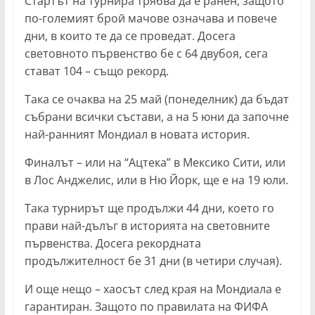
Стартът на турнира трябва да е ранен, защото
по-големият брой мачове означава и повече
дни, в които те да се проведат. Досега
световното първенство бе с 64 двубоя, сега
стават 104 – също рекорд.
Така се очаква на 25 май (понеделник) да бъдат
събрани всички състави, а на 5 юни да започне
най-ранният Мондиал в новата история.
Финалът – или на “Ацтека” в Мексико Сити, или
в Лос Анджелис, или в Ню Йорк, ще е на 19 юли.
Така турнирът ще продължи 44 дни, което го
прави най-дълъг в историята на световните
първенства. Досега рекордната
продължителност бе 31 дни (в четири случая).
И още нещо – хаосът след края на Мондиала е
гарантиран. Защото по правилата на ФИФА