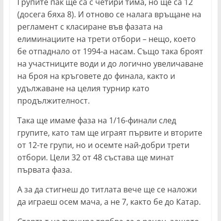
Групите пак ще са с четири тима, но ще са 12
(досега бяха 8). И отново се налага връщане на
регламент с класиране във фазата на
елиминациите на трети отбори – нещо, което
бе отпаднало от 1994-а насам. Също така броят
на участниците води и до логично увеличаване
на броя на кръговете до финала, както и
удължаване на целия турнир като
продължителност.
Така ще имаме фаза на 1/16-финали след
групите, като там ще играят първите и вторите
от 12-те групи, но и осемте най-добри трети
отбори. Цели 32 от 48 състава ще минат
първата фаза.
А за да стигнеш до титлата вече ще се наложи
да играеш осем мача, а не 7, както бе до Катар.