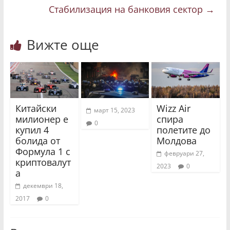
Стабилизация на банковия сектор
→
Вижте още
Китайски
Wizz Air
март 15, 2023
милионер е
спира
0
купил 4
полетите до
болида от
Молдова
Формула 1 с
февруари 27,
криптовалут
2023
0
а
декември 18,
2017
0