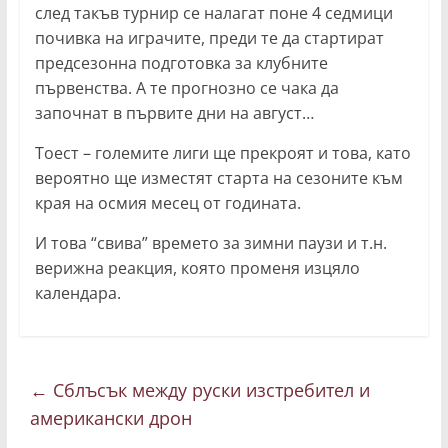
след такъв турнир се налагат поне 4 седмици
почивка на играчите, преди те да стартират
предсезонна подготовка за клубните
първенства. А те прогнозно се чака да
започнат в първите дни на август…
Тоест – големите лиги ще прекроят и това, като
вероятно ще изместят старта на сезоните към
края на осмия месец от годината.
И това “свива” времето за зимни паузи и т.н.
верижна реакция, която променя изцяло
календара.
←
Сблъсък между руски изстребител и
американски дрон