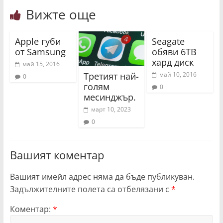
Вижте още
Apple губи
Seagate
от Samsung
обяви 6TB
хард диск
май 15, 2016
Третият най-
май 10, 2016
0
голям
0
месинджър.
март 10, 2023
0
Вашият коментар
Вашият имейл адрес няма да бъде публикуван.
Задължителните полета са отбелязани с
*
Коментар:
*