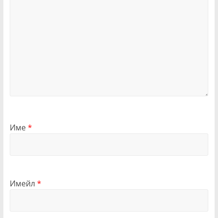
Име
*
Имейл
*