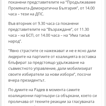
поканени представителите на “Продължаваме
Промяната-Демократична България”, от 14.00
часа – тези на ДПС.
Във вторник от 9.30 часа са поканени
представителите на “Възраждане”, от 11.30
часа – на БСП, от 14.00 часа – на “Има такъв
народ”.
“Явно страстите се нажежават и не е ясно дали
лидерите на партиите от коалицията в оставка
блъфират за предстоящо удължаване на
съвместното управление, дали мобилизират
своите избиратели за нови избори”, посочи
вчера президентът.
По думите на Радев в момента самите
коалиционни партньори са объркани, което си
проличава от техните реакции за гласуваната