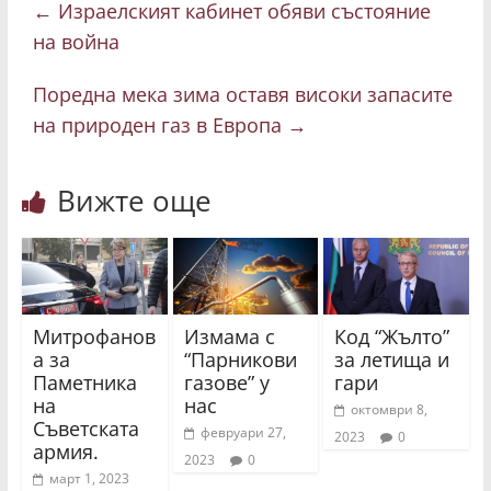
←
Израелският кабинет обяви състояние
на война
Поредна мека зима оставя високи запасите
на природен газ в Европа
→
Вижте още
Митрофанов
Измама с
Код “Жълто”
а за
“Парникови
за летища и
Паметника
газове” у
гари
на
нас
октомври 8,
Съветската
февруари 27,
2023
0
армия.
2023
0
март 1, 2023