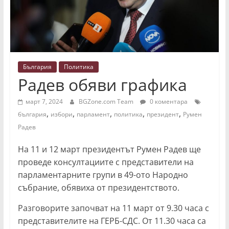
България
Политика
Радев обяви графика
март 7, 2024
BGZone.com Team
0 коментара
,
,
,
,
,
българия
избори
парламент
политика
президент
Румен
Радев
На 11 и 12 март президентът Румен Радев ще
проведе консултациите с представители на
парламентарните групи в 49-ото Народно
събрание, обявиха от президентството.
Разговорите започват на 11 март от 9.30 часа с
представителите на ГЕРБ-СДС. От 11.30 часа са