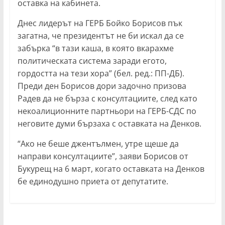
оставка на кабинета.
Днес лидерът на ГЕРБ Бойко Борисов пък
загатна, че президентът не би искал да се
забърка “в тази каша, в която вкарахме
политическата система заради егото,
гордостта на тези хора” (бел. ред.: ПП-ДБ).
Преди ден Борисов дори задочно призова
Радев да не бърза с консултациите, след като
некоалиционните партньори на ГЕРБ-СДС по
неговите думи бързаха с оставката на Денков.
“Ако не беше джентълмен, утре щеше да
направи консултациите”, заяви Борисов от
Букурещ на 6 март, когато оставката на Денков
бе единодушно приета от депутатите.